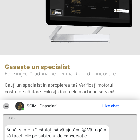
Gasește un specialist
Ranking-ul îi adună pe cei mai buni din industrie
Cauți un specialist in apropierea ta? Verificați motorul
nostru de căutare. Folosiți doar cele mai bune servicii!
ȘOIMII Financiari
Live chat
Căutare
08:05
Bună, suntem încântați să vă ajutăm! 🙂 Vă rugăm
să faceți clic pe subiectul de conversație