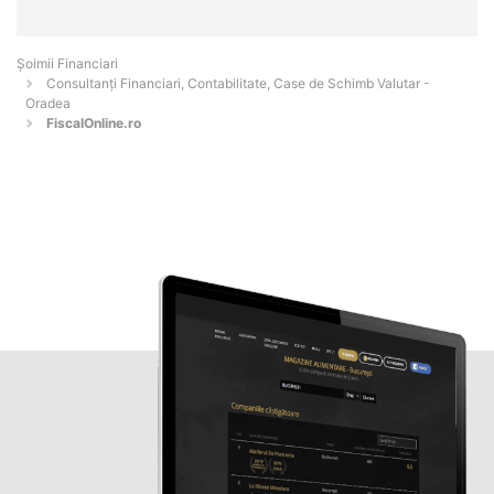
Șoimii Financiari
Consultanți Financiari, Contabilitate, Case de Schimb Valutar -
Oradea
FiscalOnline.ro