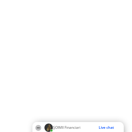
ȘOIMII Financiari
Live chat