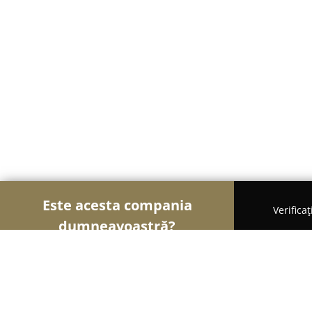
Este acesta compania
Verifica
dumneavoastră?
Șoimii Financiari
Consultanți Financiari, Contabi