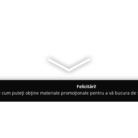
Felicitări!
ți cum puteți obține materiale promoționale pentru a vă bucura d
litate, Case de Schimb Valutar - Bucureşti
Fonduri nerambursa