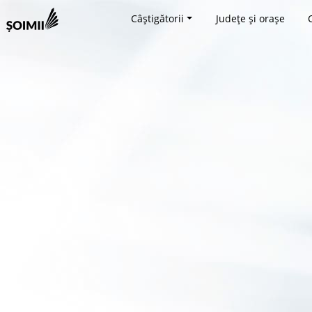
Câștigătorii
Județe și orașe