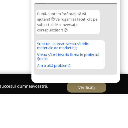
23:06
Bună, suntem încântați să vă
ajutăm! 🙂 Vă rugăm să faceți clic pe
subiectul de conversație
corespunzător! 🙂
Sunt un Laureat, vreau să ridic
materiale de marketing
Vreau să-mi înscriu firma in proiectul
Șoimii
Am o altă problemă
e succesul dumneavoastră.
Verificați
bile