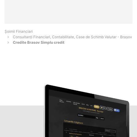
Șoimii Financiari
Consultanți Financiari, Contabilitate, Case de Schimb Valutar - Braşov
Credite Brasov Simplu credit