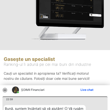
Gasește un specialist
Ranking-ul îi adună pe cei mai buni din industrie
Cauți un specialist in apropierea ta? Verificați motorul
nostru de căutare. Folosiți doar cele mai bune servicii!
ȘOIMII Financiari
Live chat
Căutare
22:59
Bună, suntem încântați să vă ajutăm! 🙂 Vă rugăm