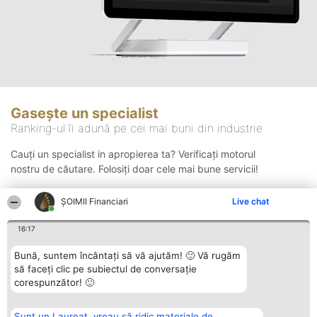
Gasește un specialist
Ranking-ul îi adună pe cei mai buni din industrie
Cauți un specialist in apropierea ta? Verificați motorul
nostru de căutare. Folosiți doar cele mai bune servicii!
ȘOIMII Financiari
Live chat
Căutare
16:17
Bună, suntem încântați să vă ajutăm! 🙂 Vă rugăm
să faceți clic pe subiectul de conversație
corespunzător! 🙂
Sunt un Laureat, vreau să ridic materiale de