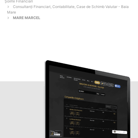
Șoimii Financiari
Consultanți Financiari, Contabilitate, Case de Schimb Valutar - Baia
Mare
MARE MARCEL