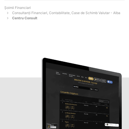
Șoimii Financiari
Consultanți Financiari, Contabilitate, Case de Schimb Valutar - Alba
Centru Consult