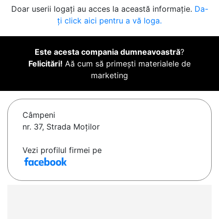
Doar userii logați au acces la această informație.
Da-
ți click aici pentru a vă loga.
Este acesta compania dumneavoastră
?
Felicitări!
Aă cum să primești materialele de
marketing
Câmpeni
nr. 37, Strada Moților
Vezi profilul firmei pe