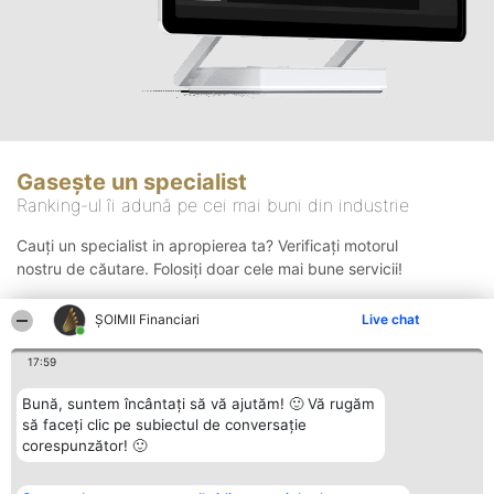
Gasește un specialist
Ranking-ul îi adună pe cei mai buni din industrie
Cauți un specialist in apropierea ta? Verificați motorul
nostru de căutare. Folosiți doar cele mai bune servicii!
ȘOIMII Financiari
Live chat
Căutare
17:59
Bună, suntem încântați să vă ajutăm! 🙂 Vă rugăm
să faceți clic pe subiectul de conversație
corespunzător! 🙂