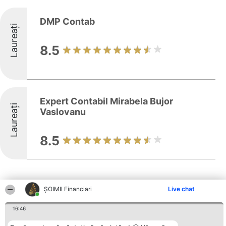
DMP Contab
Laureați
8.5
Expert Contabil Mirabela Bujor
Laureați
Vaslovanu
8.5
ȘOIMII Financiari
Live chat
16:46
Alte firme din zonă